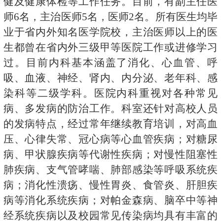
健及健康体检等工作任务。目前，有副主任医
师
6
名，主治医师
5
名，医师
2
名。所有医生均毕
业于省内外知名医学院校，主治医师以上的医
生都曾在省内外三级甲等医院工作或进修学习
过。目前内科基本涵盖了消化、心血管、呼
吸、血液、神经、肾内、内分泌、老年科、感
染科等二级学科。医院内科重视对各种常见
病、多发病的防治工作。科室还针对高校人员
的发病特点，经过常年继续教育培训，对高血
压、心律失常、冠心病等心血管疾病；对糖尿
病、甲状腺疾病等代谢性疾病；对慢性阻塞性
肺疾病、支气管哮喘、肺部感染等呼吸系统疾
病；消化性溃疡、慢性胃炎、食管炎、肝胆疾
病等消化系统疾病；对帕金森病、脑卒中等神
经系统疾病以及校园常见传染病均具有丰富的