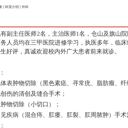
家
科室介绍
外科
现有副主任医师
2
名，主治医师
1
名，
仓山及旗山院
医务人员均在三甲医院进修学习，执医多年，临床
师生好评，真诚欢迎校内外广大患者前来就诊。
：
：
见体表肿物切除
（黑色素痣、寻常疣、脂肪瘤、纤
见创伤的清创及缝合手术；
性肿物切除（小切口）；
常见疾病（混合痔、肛瘘、肛裂、肛周脓肿）手术
：