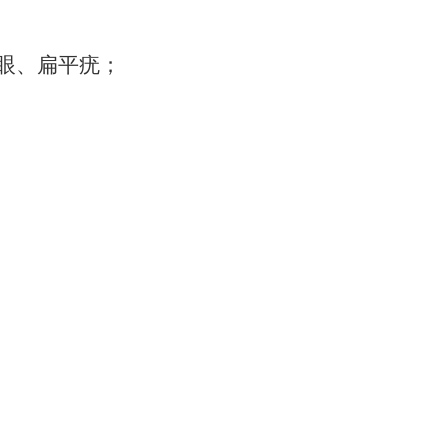
眼、扁平疣；