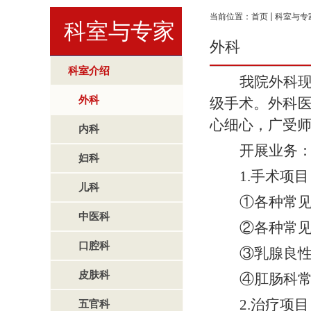
当前位置：
首页
科室与专
科室与专家
外科
科室介绍
我院外科
外科
级手术。外科
心细心，广受
内科
开展业务
妇科
1.
手术项目
儿科
①
各种常
中医科
②
各种常
口腔科
③
乳腺良
皮肤科
④
肛肠科
2.
治疗项目
五官科