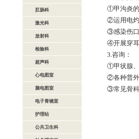
①
甲沟炎
肛肠科
②
运用电
激光科
③
感染伤
放射科
④
开展穿
检验科
3.
咨询：
超声科
①甲状腺
心电图室
②各种普
脑电图室
③常见骨
电子胃镜室
护理站
公共卫生科