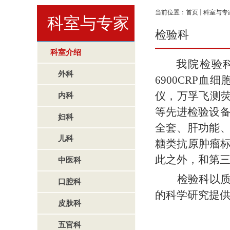
当前位置：
首页
科室与专
科室与专家
检验科
科室介绍
我院检验
外科
6900CRP
血细
仪，万孚飞测
内科
等先进检验设
妇科
全套、肝功能
儿科
糖类抗原肿瘤
此之外，和第
中医科
检验科以
口腔科
的科学研究提
皮肤科
五官科