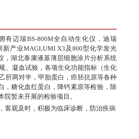
拥有迈瑞
BS-800M
全自动生化仪，迪瑞
圳新产业
MAGLUMI X3
及
800
型化学发光
仪，湖北泰康液基薄层细胞涂片分析系统
规、凝血试验，各项生化功能指标（生化
乙肝两对半，甲胎蛋白，癌胚抗原等各种
白，糖化血红蛋白，降钙素原等检验，除
本院暂未开展的检验项目。
，客观及时，积极为临床诊断，防治疾病