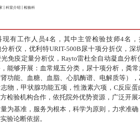
家
科室介绍
检验科
科现有工作人员
4
名，其中主管检验技师
4
名，
胞分析仪，优利特
URIT-500B
尿十项分折仪，深
荧光免疫定量分析仪，
Rayto
雷杜全自动凝血分析
备，能够开展：血常规五分类，尿十项分析，粪常
、肾功能、血糖、血脂、心肌酶谱、电解质等），
标志物，甲状腺功能五项，性激素六项，
C
反应蛋
三方检验机构合作，依托院外优势资源，广泛开展
质量为基准，服务为根本，科学为原则，力求准确
供实验论断依据。